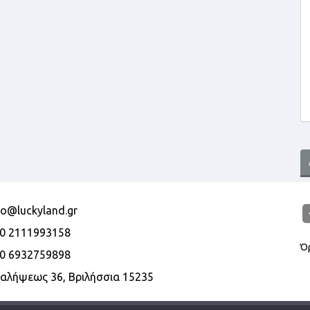
fo@luckyland.gr
0 2111993158
Ό
0 6932759898
αλήψεως 36, Βριλήσσια 15235