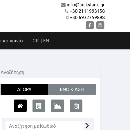
info@luckyland.gr
+30 2111993158
+30 6932759898
πικοινωνία
GR
|
EN
Αναζήτηση
ΑΓΟΡΆ
ΕΝΟΙΚΊΑΣΗ