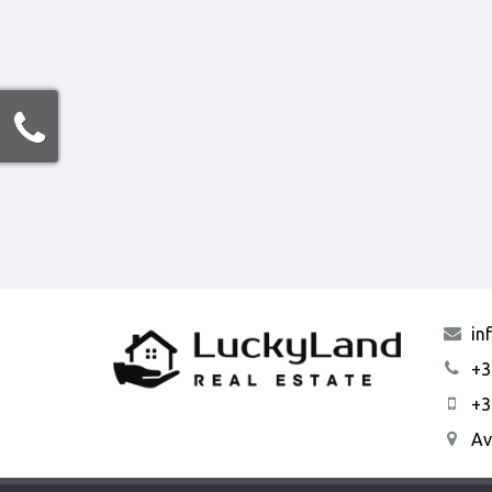
in
+3
+3
Αν