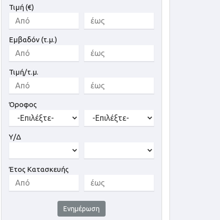
Τιμή (€)
Εμβαδόν (τ.μ.)
Τιμή/τ.μ.
Όροφος
Υ/Δ
Έτος Κατασκευής
Ενημέρωση