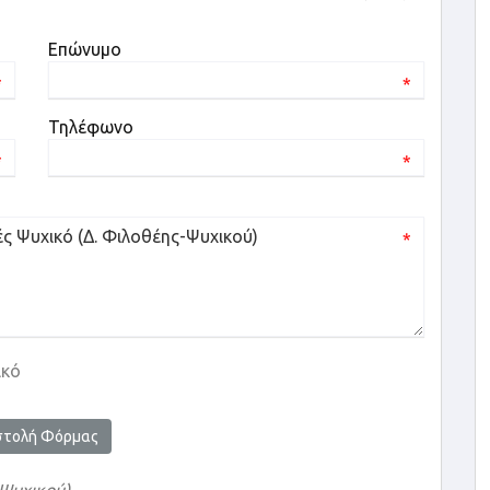
Επώνυμο
*
*
Τηλέφωνο
*
*
*
ικό
στολή Φόρμας