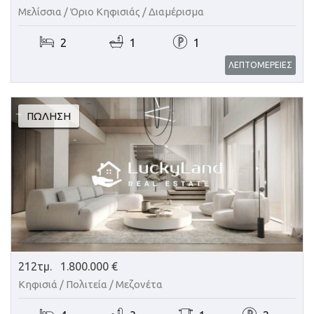
Μελίσσια / Όριο Κηφισιάς /
Διαμέρισμα
2
1
1
ΛΕΠΤΟΜΕΡΕΙΕΣ
ΠΏΛΗΣΗ
212τμ.
1.800.000 €
Κηφισιά / Πολιτεία /
Μεζονέτα