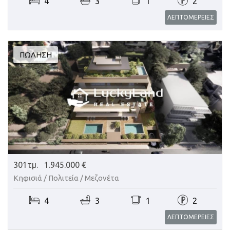
4
3
1
2
ΛΕΠΤΟΜΕΡΕΙΕΣ
ΠΏΛΗΣΗ
301τμ.
1.945.000 €
Κηφισιά / Πολιτεία /
Μεζονέτα
4
3
1
2
ΛΕΠΤΟΜΕΡΕΙΕΣ