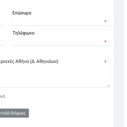
Επώνυμο
*
*
Τηλέφωνο
*
*
*
ικό
στολή Φόρμας