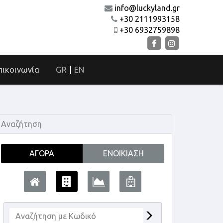
info@luckyland.gr
+30 2111993158
+30 6932759898
πικοινωνία
GR
|
EN
Αναζήτηση
ΑΓΟΡΆ
ΕΝΟΙΚΊΑΣΗ