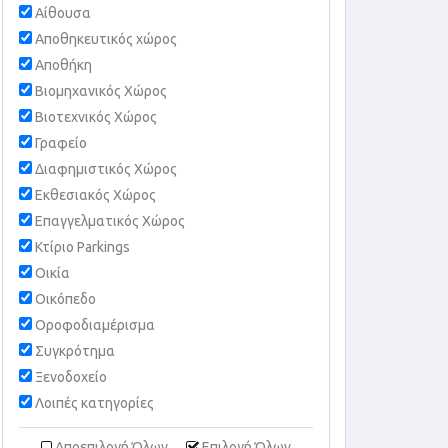
Αίθουσα
Αποθηκευτικός χώρος
Αποθήκη
Βιομηχανικός Χώρος
Βιοτεχνικός Χώρος
Γραφείο
Διαφημιστικός Χώρος
Εκθεσιακός Χώρος
Επαγγελματικός Χώρος
Κτίριο Parkings
Οικία
Οικόπεδο
Οροφοδιαμέρισμα
Συγκρότημα
Ξενοδοχείο
Λοιπές κατηγορίες
Αποεπιλογή Όλων
Επιλογή Όλων